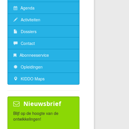
Agenda
Activiteiten
Dossiers
Contact
Abonneeservice
Opleidingen
KIDDO Maps
Nieuwsbrief
Blijf op de hoogte van de
ontwikkelingen!