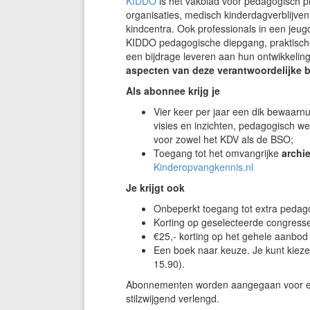
KIDDO
is hét vakblad voor pedagogisch p
organisaties, medisch kinderdagverblijve
kindcentra. Ook professionals in een jeug
KIDDO pedagogische diepgang, praktische 
een bijdrage leveren aan hun ontwikkeling
aspecten van deze verantwoordelijke 
Als abonnee krijg je
Vier keer per jaar een dik bewaarn
visies en inzichten, pedagogisch w
voor zowel het KDV als de BSO;
Toegang tot het omvangrijke
archi
Kinderopvangkennis.nl
Je krijgt ook
Onbeperkt toegang tot extra pedag
Korting op geselecteerde congres
€25,- korting op het gehele aanbo
Een boek naar keuze. Je kunt kieze
15.90).
Abonnementen worden aangegaan voor ee
stilzwijgend verlengd.