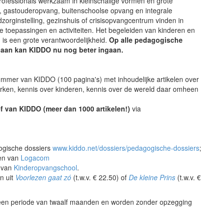
rofessionals werkzaam in kleinschalige vormen en grote
n, gastouderopvang, buitenschoolse opvang en integrale
dzorginstelling, gezinshuis of crisisopvangcentrum vinden in
toepassingen en activiteiten. Het begeleiden van kinderen en
 is een grote verantwoordelijkheid.
Op alle pedagogische
baan kan KIDDO nu nog beter ingaan.
ummer van KIDDO (100 pagina's) met inhoudelijke artikelen over
erken, kennis over kinderen, kennis over de wereld daar omheen
ef van KIDDO (meer dan 1000 artikelen!)
via
ogische dossiers
www.kiddo.net/dossiers/pedagogische-dossiers
;
sen van
Logacom
d van
Kinderopvangschool
.
n uit
Voorlezen gaat zó
(t.w.v. € 22.50) of
De kleine Prins
(t.w.v. €
n periode van twaalf maanden en worden zonder opzegging