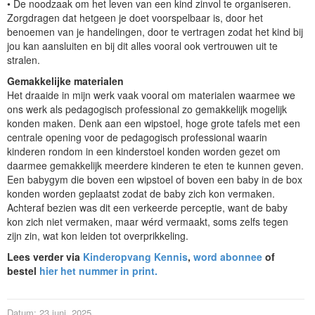
• De noodzaak om het leven van een kind zinvol te organiseren.
Zorgdragen dat hetgeen je doet voorspelbaar is, door het
benoemen van je handelingen, door te vertragen zodat het kind bij
jou kan aansluiten en bij dit alles vooral ook vertrouwen uit te
stralen.
Gemakkelijke materialen
Het draaide in mijn werk vaak vooral om materialen waarmee we
ons werk als pedagogisch professional zo gemakkelijk mogelijk
konden maken. Denk aan een wipstoel, hoge grote tafels met een
centrale opening voor de pedagogisch professional waarin
kinderen rondom in een kinderstoel konden worden gezet om
daarmee gemakkelijk meerdere kinderen te eten te kunnen geven.
Een babygym die boven een wipstoel of boven een baby in de box
konden worden geplaatst zodat de baby zich kon vermaken.
Achteraf bezien was dit een verkeerde perceptie, want de baby
kon zich niet vermaken, maar wérd vermaakt, soms zelfs tegen
zijn zin, wat kon leiden tot overprikkeling.
Lees verder via
Kinderopvang Kennis
,
word abonnee
of
bestel
hier het nummer in print.
Datum: 23 juni, 2025