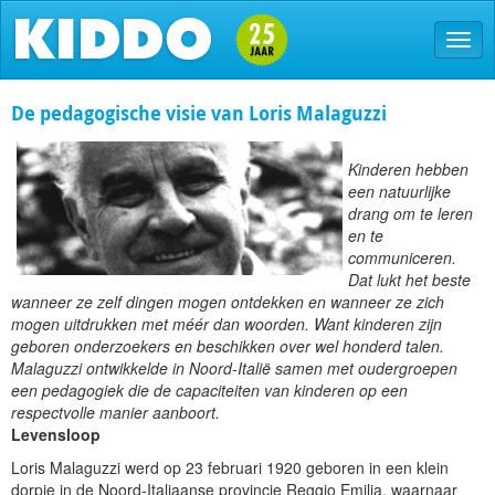
De pedagogische visie van Loris Malaguzzi
Kinderen hebben
een natuurlijke
drang om te leren
en te
communiceren.
Dat lukt het beste
wanneer ze zelf dingen mogen ontdekken en wanneer ze zich
mogen uitdrukken met méér dan woorden. Want kinderen zijn
geboren onderzoekers en beschikken over wel honderd talen.
Malaguzzi ontwikkelde in Noord-Italië samen met oudergroepen
een pedagogiek die de capaciteiten van kinderen op een
respectvolle manier aanboort.
Levensloop
Loris Malaguzzi werd op 23 februari 1920 geboren in een klein
dorpje in de Noord-Italiaanse provincie Reggio Emilia, waarnaar