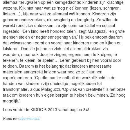
allemaal terugvallen op één kerngedachte: kinderen zijn krachtige
wezens. Kijk niet naar wat ze ‘nog niet’ kunnen (lezen, schrijven,
fietsen…), kijk naar wat ze allemaal wél kunnen. Kinderen zijn
geboren onderzoekers, nieuwsgierig en leergierig. Ze willen de
wereld rond zich ontdekken, ze zijn communicatief en sociaal
ingesteld. ‘Een kind heeft honderd talen’, zegt Malaguzzi, ‘en grote
mensen stelen er negenennegentig van.’ Hij beklemtoont daarom
dat volwassenen eerst en vooral naar kinderen moeten kijken en
luisteren. Dan zie je hoe ze zich niet alleen uitdrukken via
woorden, maar ook door te zingen, ergens heen te kruipen, te
tekenen, te kleien, te spelen… Leren gebeurt bij hen vooral door
te doen. Daarom is het belangrijk dat kinderen interessante
materialen aangereikt krijgen waarmee ze zelf kunnen
experimenteren. ‘Op die manier onthult de werkelijkheid in de
handen van kinderen zijn oneindige mogelijkheden tot
transformatie’, aldus Malaguzzi. ‘Op vlak van creativiteit is het onze
taak om kinderen hun eigen bergen te helpen beklimmen. Zo hoog
mogelijk.’
Lees verder in KIDDO 6 2013 vanaf pagina 34!
Neem een
abonnement
.