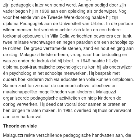
zijn pedagogiek later vernoemd werd. Aangemoedigd door zijn
vader begon hij in 1939 aan een opleiding als onderwijzer. Nog
voor het einde van de Tweede Wereldoorlog haalde hij zijn
diploma Pedagogiek aan de Universiteit van Urbino. In die periode
wilden mensen het verleden achter zich laten en een betere
toekomst opbouwen. In Villa Cella verkochten bewoners een tank,
twee militaire vrachtwagen en negen paarden om een schooltje op
te richten. De groep verzamelde stenen, zand en hout en ging aan
de slag. Malaguzzi fietste erheen, vroeg naar hun bedoeling en
was zo onder de indruk dat hij bleef. In 1946 haalde hij zijn
diploma post-traumatische psychologie; nu kon hij als onderwijzer
én psycholoog in het schooltje meewerken. Hij besprak met
ouders hoe kinderen zich via educatie ten volle kunnen ontplooien.
Samen zochten ze naar de communicatieve, affectieve en
maatschappelijke mogelijkheden van kinderen. Malaguzzi
organiseerde pedagogische activiteiten en hielp kinderen de
oorlog verwerken. Hij deed dat vooral door samen te praten en
hen dingen te laten maken. In 1994 overleed hij thuis onverwacht
aan een hartaanval.
Theorie en visie
Malaguzzi reikte verschillende pedagogische handvatten aan, die